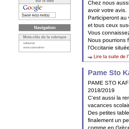
sur le web
Chez nous aussi 
avoir votre avis.
Participeront au
et tous ceux susc
Navigation
Vous connaissez
Mots-clés de la rubrique
Nous pourrions 
editorial
l’Occitanie situé
mini-calendrier
Lire la suite de l
Pame Sto Ka
PAME STO KAF
2018/2019
C’est aussi la re
vacances scolai
Des petites tabl
finalement un pe
comme en Grèce, 