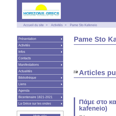
Accueil du site
>
Activités
>
Pame Sto Kafeneio
Pame Sto Ka
Présentation
Activités
Infos
Contacts
Manifestations
Articles p
Actualités
Bibliothèque
Liens
Agenda
Bicentenaire 1821-2021
Πάμε στο κα
La Grèce sur les ondes
kafeneio)