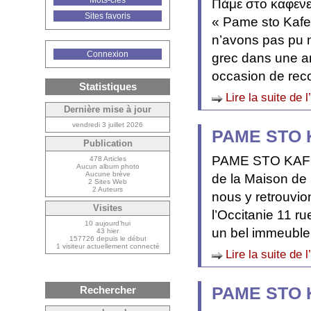
Mots-clés
Πάμε στο καφενε
Sites favoris
« Pame sto Kafen
n’avons pas pu n
Connexion
grec dans une a
occasion de rec
Statistiques
Lire la suite de l
Dernière mise à jour
vendredi 3 juillet 2026
PAME STO 
Publication
PAME STO KAFEN
478 Articles
Aucun album photo
Aucune brève
de la Maison de 
2 Sites Web
2 Auteurs
nous y retrouvio
Visites
l’Occitanie 11 r
10 aujourd’hui
un bel immeuble 
43 hier
157726 depuis le début
1 visiteur actuellement connecté
Lire la suite de l
PAME STO 
Rechercher