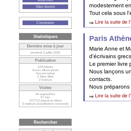
Mots-clés
modestement en
Sites favoris
Tout cela sous l’
Lire la suite de l
Connexion
Statistiques
Paris Athèn
Dernière mise à jour
Marie Anne et M
vendredi 3 juillet 2026
d’écrivains grecs
Publication
Le premier livre
478 Articles
Aucun album photo
Nous lançons un
Aucune brève
2 Sites Web
contacts.
2 Auteurs
Nous préparons l
Visites
40 aujourd’hui
Lire la suite de l
57 hier
157713 depuis le début
3 visiteurs actuellement connectés
Rechercher