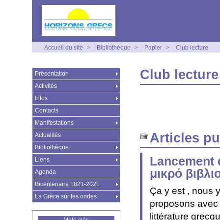
Accueil du site
>
Bibliothèque
>
Papier
>
Club lecture
Club lecture
Présentation
Activités
Infos
Contacts
Manifestations
Articles p
Actualités
Bibliothèque
Lancement de
Liens
μικρό βιβλι
Agenda
Bicentenaire 1821-2021
Ça y est , nous 
La Grèce sur les ondes
proposons avec H
littérature grec