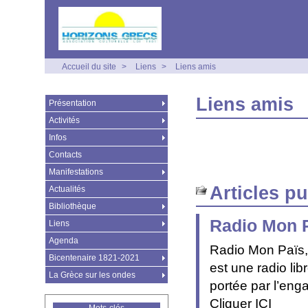
Accueil du site
>
Liens
>
Liens amis
Liens amis
Présentation
Activités
Infos
Contacts
Manifestations
Articles p
Actualités
Bibliothèque
Radio Mon 
Liens
Agenda
Radio Mon Païs, 
Bicentenaire 1821-2021
est une radio lib
La Grèce sur les ondes
portée par l’eng
Cliquer ICI