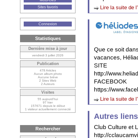
Mots-clés
Lire la suite de l
Sites favoris
Connexion
Statistiques
Que ce soit dans
Dernière mise à jour
vendredi 3 juillet 2026
vacances, Héliad
Publication
SITE
478 Articles
http://www.heliad
Aucun album photo
Aucune brève
FACEBOOK
2 Sites Web
2 Auteurs
https://www.fa
Visites
Lire la suite de l
55 aujourd’hui
97 hier
157671 depuis le début
1 visiteur actuellement connecté
Autres liens
Club Culture et
Rechercher
http://cclaucamvil