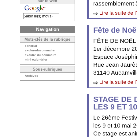
sur le web
rassemblement à 
Lire la suite de l
Fête de Noë
Navigation
Mots-clés de la rubrique
FÊTE DE NOËL
editorial
1er décembre 2
excluredusommaire
exculre du sommaire
Espace Joséphi
mini-calendrier
Rue Jean Jaurè
Sous-rubriques
31140 Aucamvill
Archives
Lire la suite de l
STAGE DE 
LES 9 ET 10
Le 26ème Festiv
les 9 et 10 mai 
Ce stage est ani