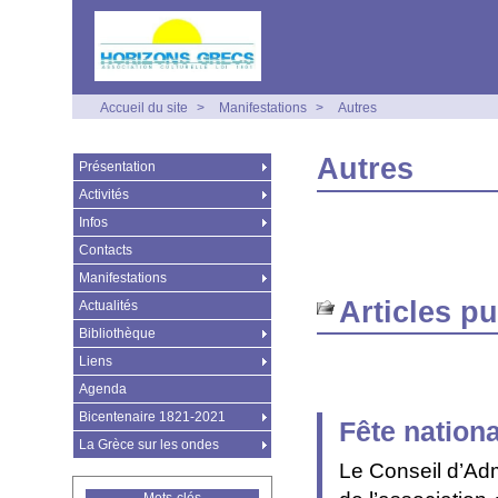
Accueil du site
>
Manifestations
>
Autres
Autres
Présentation
Activités
Infos
Contacts
Manifestations
Articles p
Actualités
Bibliothèque
Liens
Agenda
Bicentenaire 1821-2021
Fête nation
La Grèce sur les ondes
Le Conseil d’Adm