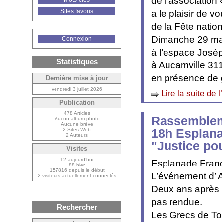
de l’association
Mots-clés
Sites favoris
a le plaisir de v
de la Fête natio
Dimanche 29 ma
Connexion
à l’espace Jos
Statistiques
à Aucamville 31
en présence de g
Dernière mise à jour
vendredi 3 juillet 2026
Lire la suite de l
Publication
478 Articles
Rassembleme
Aucun album photo
Aucune brève
18h Esplana
2 Sites Web
2 Auteurs
"Justice po
Visites
12 aujourd’hui
Esplanade Franç
88 hier
157816 depuis le début
L’événement d’ 
2 visiteurs actuellement connectés
Deux ans après le
pas rendue.
Rechercher
Les Grecs de Tou