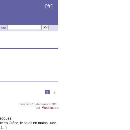
[
fr
]
site
1
2
mercredi 16 décembre 2015
par
Webmestre
recques,
e en Grèce, le soleil en moins , une
. (…)