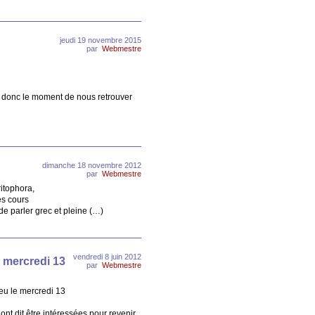
jeudi 19 novembre 2015
par
Webmestre
st donc le moment de nous retrouver
dimanche 18 novembre 2012
par
Webmestre
itophora,
es cours
 de parler grec et pleine (…)
vendredi 8 juin 2012
 mercredi 13
par
Webmestre
ieu le mercredi 13
nt dit être intéressées pour revenir