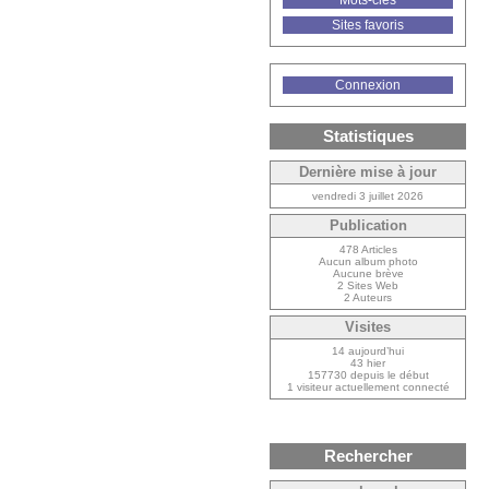
Mots-clés
Sites favoris
Connexion
Statistiques
Dernière mise à jour
vendredi 3 juillet 2026
Publication
478 Articles
Aucun album photo
Aucune brève
2 Sites Web
2 Auteurs
Visites
14 aujourd’hui
43 hier
157730 depuis le début
1 visiteur actuellement connecté
Rechercher