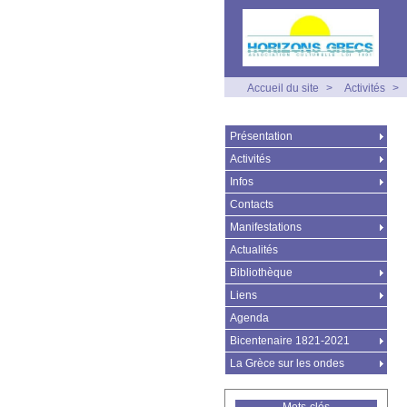
Accueil du site
>
Activités
>
Présentation
Activités
Infos
Contacts
Manifestations
Actualités
Bibliothèque
Liens
Agenda
Bicentenaire 1821-2021
La Grèce sur les ondes