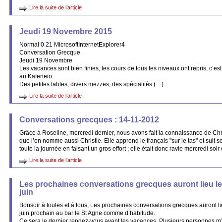
Lire la suite de l’article
Jeudi 19 Novembre 2015
Normal 0 21 MicrosoftInternetExplorer4
Conversation Grecque
Jeudi 19 Novembre
Les vacances sont bien finies, les cours de tous les niveaux ont repris, c’e
au Kafeneio.
Des petites tables, divers mezzes, des spécialités (…)
Lire la suite de l’article
Conversations grecques : 14-11-2012
Grâce à Roseline, mercredi dernier, nous avons fait la connaissance de Chr
que l’on nomme aussi Christie. Elle apprend le français "sur le tas" et suit s
toute la journée en faisant un gros effort ; elle était donc ravie mercredi soir
Lire la suite de l’article
Les prochaines conversations grecques auront lieu le
juin
Bonsoir à toutes et à tous, Les prochaines conversations grecques auront l
juin prochain au bar le St Agne comme d’habitude.
Ce sera le dernier rendez-vous avant les vacances. Plusieurs personnes m’o