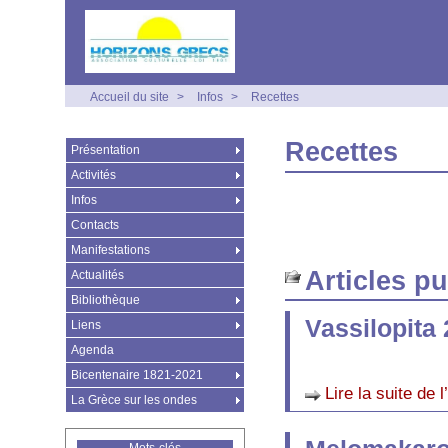
Accueil du site
>
Infos
>
Recettes
Recettes
Présentation
Activités
Infos
Contacts
Manifestations
Articles p
Actualités
Bibliothèque
Vassilopita
Liens
Agenda
Bicentenaire 1821-2021
Lire la suite de l
La Grèce sur les ondes