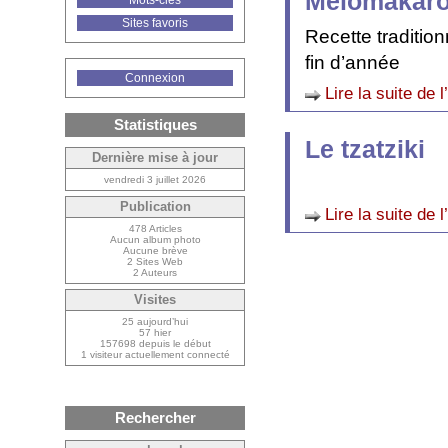
Melomakar
Mots-clés
Sites favoris
Recette traditio
fin d’année
Connexion
Lire la suite de l
Statistiques
Le tzatziki
Dernière mise à jour
vendredi 3 juillet 2026
Publication
Lire la suite de l
478 Articles
Aucun album photo
Aucune brève
2 Sites Web
2 Auteurs
Visites
25 aujourd’hui
57 hier
157698 depuis le début
1 visiteur actuellement connecté
Rechercher